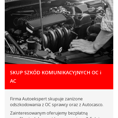
SKUP SZKÓD KOMUNIKACYJNYCH OC i
AC
Firma Autoekspert skupuje zaniżone
odszkodowania z OC sprawcy oraz z Autocasco.
Zainteresowanym oferujemy bezpłatną