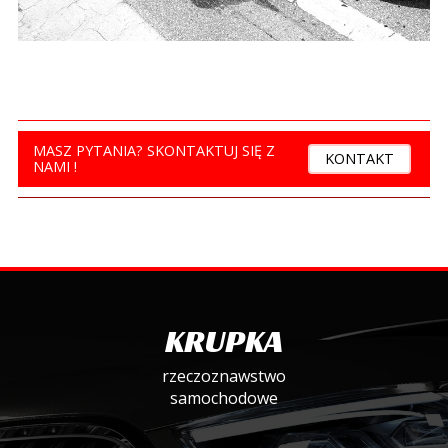
MASZ PYTANIA? SKONTAKTUJ SIĘ Z
KONTAKT
NAMI !
KRUPKA
rzeczoznawstwo
samochodowe